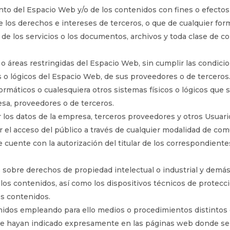
to del Espacio Web y/o de los contenidos con fines o efectos 
 los derechos e intereses de terceros, o que de cualquier form
ón de los servicios o los documentos, archivos y toda clase de
o áreas restringidas del Espacio Web, sin cumplir las condici
s o lógicos del Espacio Web, de sus proveedores o de terceros
informáticos o cualesquiera otros sistemas físicos o lógicos qu
resa, proveedores o de terceros.
ar los datos de la empresa, terceros proveedores y otros Usuari
tir el acceso del público a través de cualquier modalidad de co
 cuente con la autorización del titular de los correspondient
s sobre derechos de propiedad intelectual o industrial y demás
 los contenidos, así como los dispositivos técnicos de protec
os contenidos.
idos empleando para ello medios o procedimientos distintos d
o se hayan indicado expresamente en las páginas web donde se