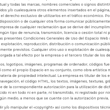
tual y todas las marcas, nombres comerciales o signos distint
enidos y/o cualesquiera otros elementos insertados en el página
el derecho exclusivo de utilizarlos en el tráfico económico. P
a disposición o de cualquier otra forma comunicar públicamente
presa de cualquier reclamación que se derive del incumplimi
gún tipo de renuncia, transmisión, licencia o cesión total ni 
Las presentes Condiciones Generales de Uso del Espacio Web n
n, explotación, reproducción, distribución o comunicación públ
mente previstos. Cualquier otro uso o explotación de cualesqui
rgada a tal efecto por la empresa o el tercero titular de los d
eños, logotipos, imágenes, programas de ordenador, códigos fue
sí como el propio Espacio en su conjunto, como obra artística
materia de propiedad intelectual. La empresa es titular de los 
vegación, el código HTML, los textos, imágenes, texturas, grá
e de la correspondiente autorización para la utilización de d
ido ni en todo ni en parte
,
ni transmitido, ni registrado por 
ún medio, a menos que se cuente con la autorización previa, po
r y/o manipular el «copyright» así como los dispositivos técni