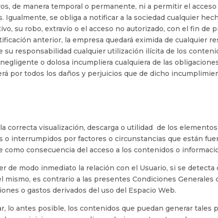
s, de manera temporal o permanente, ni a permitir el acceso 
. Igualmente, se obliga a notificar a la sociedad cualquier h
ivo, su robo, extravío o el acceso no autorizado, con el fin de
ificación anterior, la empresa quedará eximida de cualquier r
 su responsabilidad cualquier utilización ilícita de los conten
a negligente o dolosa incumpliera cualquiera de las obligacion
á por todos los daños y perjuicios que de dicho incumplimien
 la correcta visualización, descarga o utilidad de los element
s o interrumpidos por factores o circunstancias que están fue
e como consecuencia del acceso a los contenidos o informacio
lver de modo inmediato la relación con el Usuario, si se detect
n el mismo, es contrario a las presentes Condiciones General
ciones o gastos derivados del uso del Espacio Web.
 lo antes posible, los contenidos que puedan generar tales pe