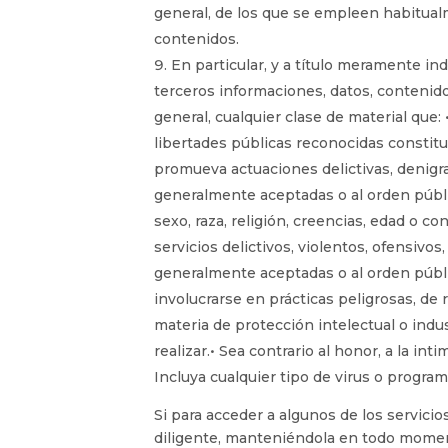
general, de los que se empleen habitualm
contenidos.
En particular, y a título meramente in
terceros informaciones, datos, contenidos
general, cualquier clase de material que
libertades públicas reconocidas constituc
promueva actuaciones delictivas, denigrato
generalmente aceptadas o al orden públi
sexo, raza, religión, creencias, edad o 
servicios delictivos, violentos, ofensivos
generalmente aceptadas o al orden públi
involucrarse en prácticas peligrosas, de r
materia de protección intelectual o indu
realizar.• Sea contrario al honor, a la in
Incluya cualquier tipo de virus o progr
Si para acceder a algunos de los servici
diligente, manteniéndola en todo moment