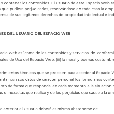
 contener los contenidos. El Usuario de este Espacio Web s
n que pudiera perjudicarlos, reservándose en todo caso la emp
nsa de sus legítimos derechos de propiedad intelectual e indu
DES DEL USUARIO DEL ESPACIO WEB
acio Web así como de los contenidos y servicios, de conformidad
ales de Uso del Espacio Web; (iii) la moral y buenas costumbr
erimientos técnicos que se precisen para acceder al Espacio 
mentar con sus datos de carácter personal los formularios cont
o de forma que responda, en cada momento, a la situación real
s o inexactas que realice y de los perjuicios que cause a la e
do anterior el Usuario deberá asimismo abstenerse de: