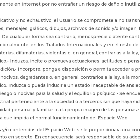
ente en Internet por no entrañar un riesgo de daño o inutiliz
dicativo y no exhaustivo, el Usuario se compromete a no transmi
, mensajes, gráficos, dibujos, archivos de sonido y/o imagen, f
: • De cualquier forma sea contrario, menosprecie o atente con
ionalmente, en los Tratados Internacionales y en el resto de la
rias, difamatorias, violentas o, en general, contrarias a la ley
co.• Induzca, incite o promueva actuaciones, actitudes o pen
condición.• Incorpore, ponga a disposición o permita acceder a
, nocivos, degradantes o, en general, contrarios a la ley, a la 
co. Induzca o pueda inducir a un estado inaceptable de ansied
iesgo o nocivas para la salud y el equilibrio psíquico.• Se encu
strial perteneciente a la sociedad o a terceros sin que haya si
timidad personal y familiar o a la propia imagen de las personas.
ama que impida el normal funcionamiento del Espacio Web.
os y/o contenidos del Espacio Web, se le proporcionara una con
o en secreto. En consecuencia, será responsable de su adecu